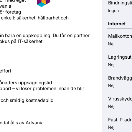
Bindningst
vania
Ingen
ör företag
 enkelt: säkerhet, hållbarhet och
Internet
än bara en uppkoppling. Du får en partner
Mailkonton
okus på IT-säkerhet.
Nej
Lagringsu
Nej
effort
Brandväg
månaders uppsägningstid
Nej
port – vi löser problemen innan de blir
Virusskyd
g och smidig kostnadsbild
Nej
Fast IP-ad
andahålls av Advania
Nej