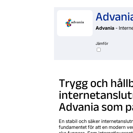
Advania
Advania
- Interne
Jämför
Trygg och håll
internetanslu
Advania som på
En stabil och säker internetanslutn
fundamentet för att en modern v
ska fungera. Som internetleveran