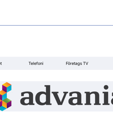
t
Telefoni
Företags TV