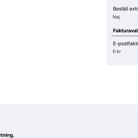
Beställ ext
Nej
Fakturaval
E-postfakt
0 kr
utning.