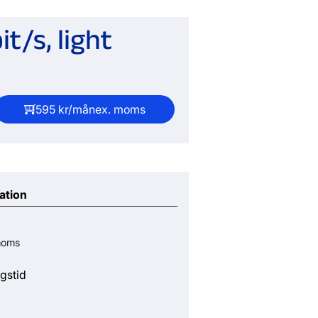
t/s, light
595 kr/mån
ex. moms
ation
moms
gstid