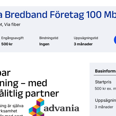
 Bredband Företag 100 Mbi
t, Via fiber
Engångsavgift
Bindningstid
Uppsägningstid
500 kr
Ingen
3 månader
bar
Basinform
tning – med
Startpris
500 kr
ex. 
litlig partner
Uppsägnin
ing är själva
3 månader
erksamhet
tör med eget