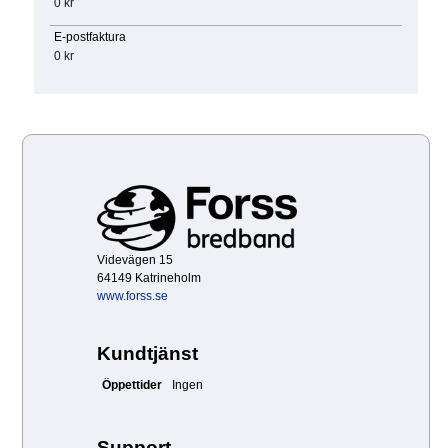
0 kr
E-postfaktura
0 kr
Videvägen 15
64149 Katrineholm
www.forss.se
Kundtjänst
Öppettider
Ingen
Support