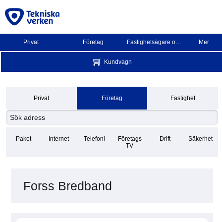
Privat
Företag
Fastighetsägare och BRF
Mer
Kundvagn
Privat
Företag
Fastighet
Paket
Internet
Telefoni
Företags
Drift
Säkerhet
TV
Forss Bredband