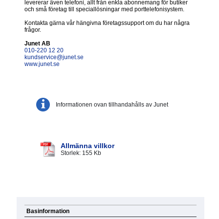
levererar även telefoni, allt från enkla abonnemang för butiker
och små företag till speciallösningar med porttelefonisystem.
Kontakta gärna vår hängivna företagssupport om du har några
frågor.
Junet AB
010-220 12 20
kundservice@junet.se
www.junet.se
Informationen ovan tillhandahålls av Junet
Allmänna villkor
Storlek: 155 Kb
Basinformation