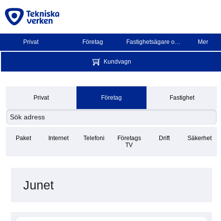
Privat
Företag
Fastighetsägare och BRF
Mer
Kundvagn
Privat
Företag
Fastighet
Paket
Internet
Telefoni
Företags
Drift
Säkerhet
TV
Junet