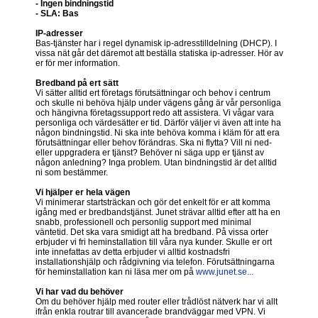
- Ingen bindningstid
- SLA: Bas
IP-adresser
Bas-tjänster har i regel dynamisk ip-adresstilldelning (DHCP). I
vissa nät går det däremot att beställa statiska ip-adresser. Hör av
er för mer information.
Bredband på ert sätt
Vi sätter alltid ert företags förutsättningar och behov i centrum
och skulle ni behöva hjälp under vägens gång är vår personliga
och hängivna företagssupport redo att assistera. Vi vågar vara
personliga och värdesätter er tid. Därför väljer vi även att inte ha
någon bindningstid. Ni ska inte behöva komma i kläm för att era
förutsättningar eller behov förändras. Ska ni flytta? Vill ni ned-
eller uppgradera er tjänst? Behöver ni säga upp er tjänst av
någon anledning? Inga problem. Utan bindningstid är det alltid
ni som bestämmer.
Vi hjälper er hela vägen
Vi minimerar startsträckan och gör det enkelt för er att komma
igång med er bredbandstjänst. Junet strävar alltid efter att ha en
snabb, professionell och personlig support med minimal
väntetid. Det ska vara smidigt att ha bredband. På vissa orter
erbjuder vi fri heminstallation till våra nya kunder. Skulle er ort
inte innefattas av detta erbjuder vi alltid kostnadsfri
installationshjälp och rådgivning via telefon. Förutsättningarna
för heminstallation kan ni läsa mer om på
www.junet.se...
Vi har vad du behöver
Om du behöver hjälp med router eller trådlöst nätverk har vi allt
ifrån enkla routrar till avancerade brandväggar med VPN. Vi