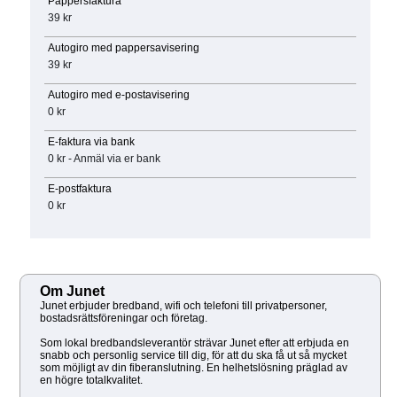
Pappersfaktura
39 kr
Autogiro med pappersavisering
39 kr
Autogiro med e-postavisering
0 kr
E-faktura via bank
0 kr - Anmäl via er bank
E-postfaktura
0 kr
Om Junet
Junet erbjuder bredband, wifi och telefoni till privatpersoner,
bostadsrättsföreningar och företag.
Som lokal bredbandsleverantör strävar Junet efter att erbjuda en
snabb och personlig service till dig, för att du ska få ut så mycket
som möjligt av din fiberanslutning. En helhetslösning präglad av
en högre totalkvalitet.