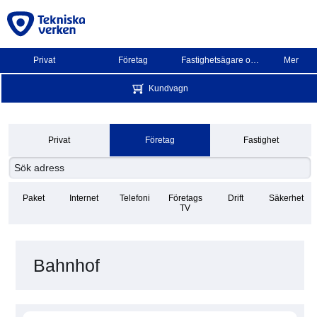
Privat
Företag
Fastighetsägare och BRF
Mer
Kundvagn
Privat
Företag
Fastighet
Paket
Internet
Telefoni
Företags
Drift
Säkerhet
TV
Bahnhof