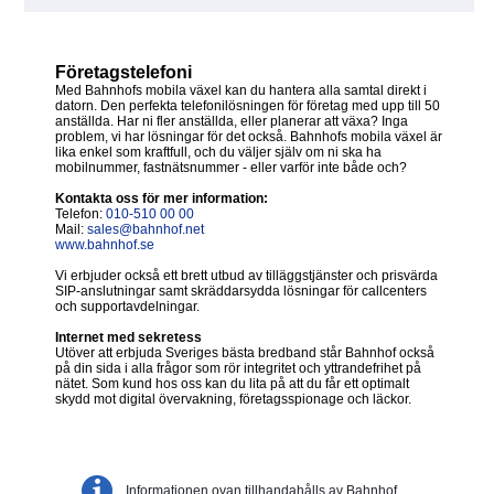
Företagstelefoni
Med Bahnhofs mobila växel kan du hantera alla samtal direkt i
datorn. Den perfekta telefonilösningen för företag med upp till 50
anställda. Har ni fler anställda, eller planerar att växa? Inga
problem, vi har lösningar för det också. Bahnhofs mobila växel är
lika enkel som kraftfull, och du väljer själv om ni ska ha
mobilnummer, fastnätsnummer - eller varför inte både och?
Kontakta oss för mer information:
Telefon:
010-510 00 00
Mail:
sales@bahnhof.net
www.bahnhof.se
Vi erbjuder också ett brett utbud av tilläggstjänster och prisvärda
SIP-anslutningar samt skräddarsydda lösningar för callcenters
och supportavdelningar.
Internet med sekretess
Utöver att erbjuda Sveriges bästa bredband står Bahnhof också
på din sida i alla frågor som rör integritet och yttrandefrihet på
nätet. Som kund hos oss kan du lita på att du får ett optimalt
skydd mot digital övervakning, företagsspionage och läckor.
Informationen ovan tillhandahålls av Bahnhof