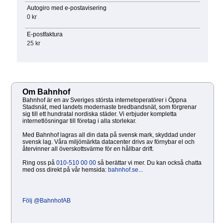
Autogiro med e-postavisering
0 kr
E-postfaktura
25 kr
Om Bahnhof
Bahnhof är en av Sveriges största internetoperatörer i Öppna
Stadsnät, med landets modernaste bredbandsnät, som förgrenar
sig till ett hundratal nordiska städer. Vi erbjuder kompletta
internetlösningar till företag i alla storlekar.
Med Bahnhof lagras all din data på svensk mark, skyddad under
svensk lag. Våra miljömärkta datacenter drivs av förnybar el och
återvinner all överskottsvärme för en hållbar drift.
Ring oss på
010-510 00 00
så berättar vi mer. Du kan också chatta
med oss direkt på vår hemsida:
bahnhof.se...
Följ @BahnhofAB