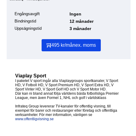
Engångsavgift
Ingen
Bindningstid
12 månader
Uppsägningstid
3 månader
495 kr/mån
ex. moms
Viaplay Sport
I paketet V sport ingår alla Viaplaygroups sportkanaler, V Sport
HD, V Fotboll HD, V Sport Premium HD, V Sport Extra HD, V
Sport Vinter HD, V Sport Golf HD och V Sport Motor HD.
Där kan ni bland annat följa världens bästa fotbollsliga Premier
League, men även Formel 1, NHL och golf i världsklass
Infrateq Group levererar TV-kanaler för offentlig visning, till
exempel för barer och restauranger eller företag och offentliga
verksamheter. För mer information, vänligen se
www.offentligvisning.se