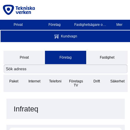
Privat
Företag
Fastighetsägare och BRF
Mer
Kundvagn
Privat
Företag
Fastighet
Paket
Internet
Telefoni
Företags
Drift
Säkerhet
TV
Infrateq