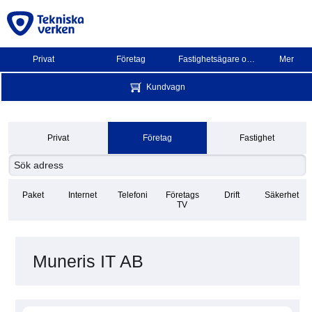
Privat
Företag
Fastighetsägare och BRF
Mer
Kundvagn
Privat
Företag
Fastighet
Paket
Internet
Telefoni
Företags
Drift
Säkerhet
TV
Muneris IT AB