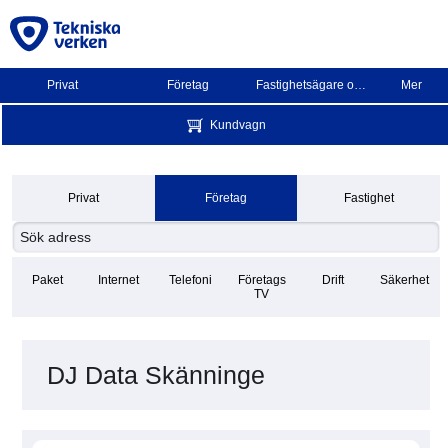
Privat
Företag
Fastighetsägare och BRF
Mer
Kundvagn
Privat
Företag
Fastighet
Paket
Internet
Telefoni
Företags
Drift
Säkerhet
TV
DJ Data Skänninge