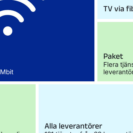
TV via fi
Paket
Flera tjä
 Mbit
leverantö
Alla leverantörer