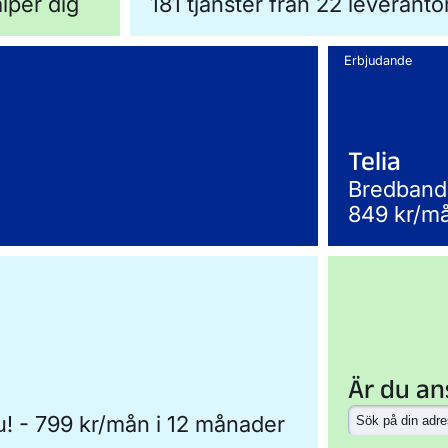
älper dig
181 tjänster från 22 leverantö
Erbjudande
Telia
Bredband
849 kr/må
Är du an
! - 799 kr/mån i 12 månader