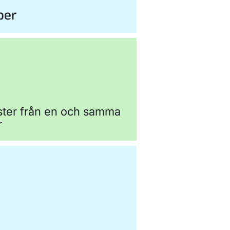
ber
nster från en och samma
r