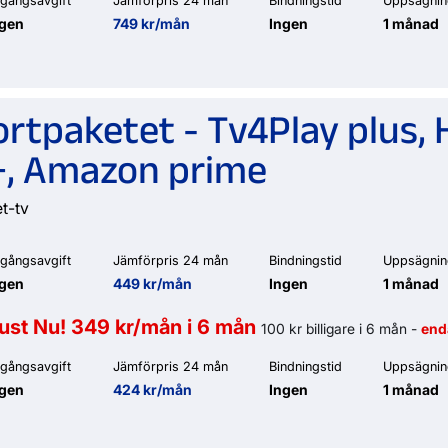
gångsavgift
Jämförpris 24 mån
Bindningstid
Uppsägnin
ngen
749 kr/mån
Ingen
1 månad
portpaketet - Tv4Play plus
+, Amazon prime
et-tv
gångsavgift
Jämförpris 24 mån
Bindningstid
Uppsägnin
ngen
449 kr/mån
Ingen
1 månad
ust Nu! 349 kr/mån i 6 mån
100 kr billigare i 6 mån -
enda
gångsavgift
Jämförpris 24 mån
Bindningstid
Uppsägnin
ngen
424 kr/mån
Ingen
1 månad