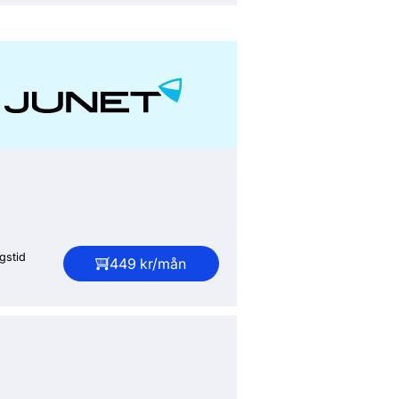
gstid
449 kr/mån