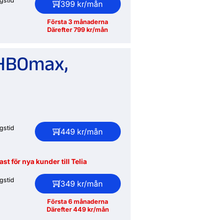
gstid
399 kr/mån
Första 3 månaderna
Därefter 799 kr/mån
, HBOmax,
gstid
449 kr/mån
st för nya kunder till Telia
gstid
349 kr/mån
Första 6 månaderna
Därefter 449 kr/mån