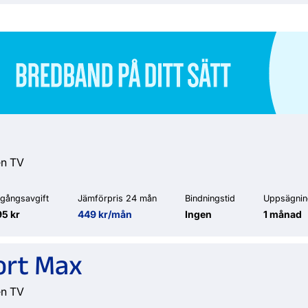
en TV
gångsavgift
Jämförpris 24 mån
Bindningstid
Uppsägnin
5 kr
449 kr/mån
Ingen
1 månad
ort Max
en TV