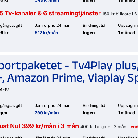
5 Tv-kanaler & 6 streamingtjänster
150 kr billigare i
gångsavgift
Jämförpris 24 mån
Bindningstid
Uppsägnin
9 kr
512 kr/mån
Ingen
1 månad
portpaketet - Tv4Play plu
, Amazon Prime, Viaplay S
et-tv
gångsavgift
Jämförpris 24 mån
Bindningstid
Uppsägnin
ngen
799 kr/mån
Ingen
1 månad
ust Nu! 399 kr/mån i 3 mån
400 kr billigare i 3 mån -
end