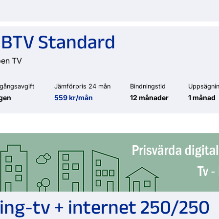
e BTV Standard
pen TV
gångsavgift
Jämförpris 24 mån
Bindningstid
Uppsägnin
gen
559 kr/mån
12 månader
1 månad
ng-tv + internet 250/250