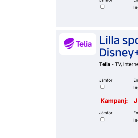
Jämför
En
I
Lilla s
Disney
Telia
- TV, Intern
Jämför
En
I
Kampanj:
J
Jämför
En
I