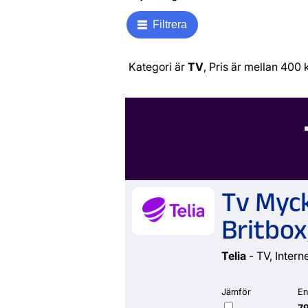
Filtrera
Kategori är
TV
, Pris är mellan 400
Tv Myck
Britbox
Telia
- TV, Intern
Jämför
En
79