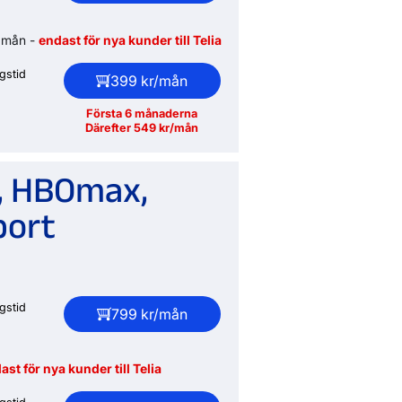
 6 mån -
endast för nya kunder till Telia
gstid
399 kr/mån
Första 6 månaderna
Därefter 549 kr/mån
s, HBOmax,
port
gstid
799 kr/mån
ast för nya kunder till Telia