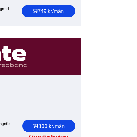
gstid
749 kr/mån
ngstid
300 kr/mån