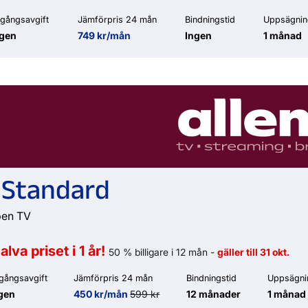
gångsavgift
Jämförpris 24 mån
Bindningstid
Uppsägnin
ngen
749 kr/mån
Ingen
1 månad
 Standard
pen TV
alva priset i 1 år!
50 % billigare i 12 mån -
gäller till 31 okt.
gångsavgift
Jämförpris 24 mån
Bindningstid
Uppsägni
gen
450 kr/mån
599 kr
12 månader
1 månad