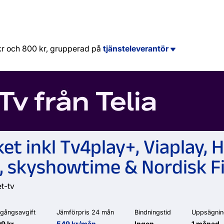
 kr och 800 kr, grupperad på
tjänsteleverantör
et inkl Tv4play+, Viaplay,
, skyshowtime & Nordisk F
et-tv
gångsavgift
Jämförpris 24 mån
Bindningstid
Uppsägnin
9 kr
549 kr/mån
Ingen
1 månad