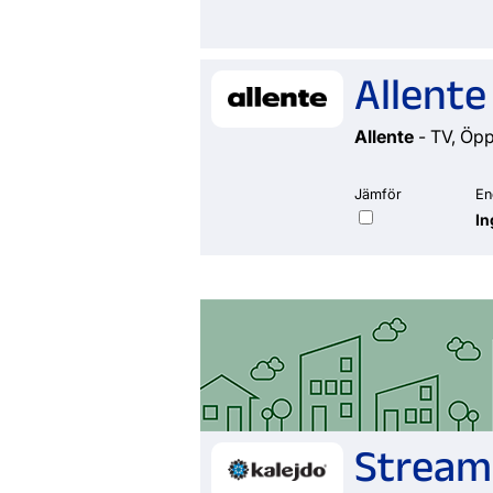
Allent
Allente
- TV, Öp
Jämför
En
In
Streami