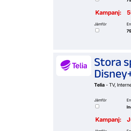
Kampanj:
5
Jämför
En
79
Stora s
Disney+
Telia
- TV, Intern
Jämför
En
I
Kampanj:
J