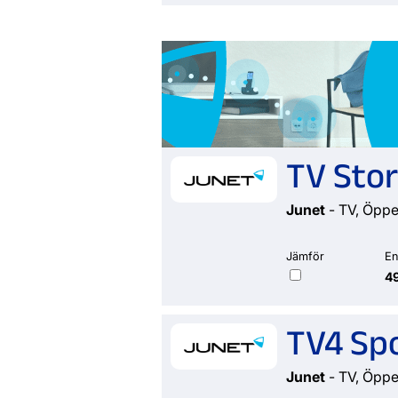
TV Stor
Junet
- TV, Öpp
Jämför
En
49
TV4 Sp
Junet
- TV, Öpp