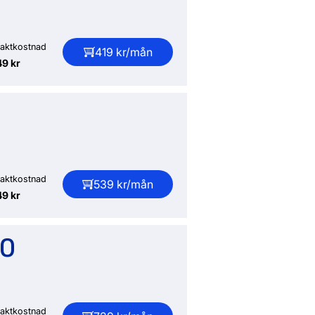
raktkostnad
419 kr/mån
49 kr
raktkostnad
539 kr/mån
49 kr
00
raktkostnad