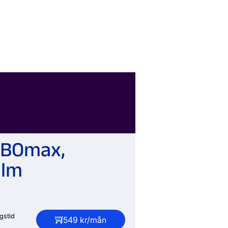
 HBOmax,
ilm
gstid
549 kr/mån