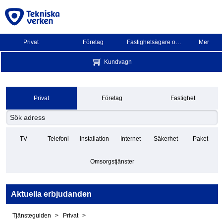
Privat
Företag
Fastighetsägare och BRF
Mer
Kundvagn
Privat
Företag
Fastighet
TV
Telefoni
Installation
Internet
Säkerhet
Paket
Omsorgstjänster
Aktuella erbjudanden
Tjänsteguiden
Privat