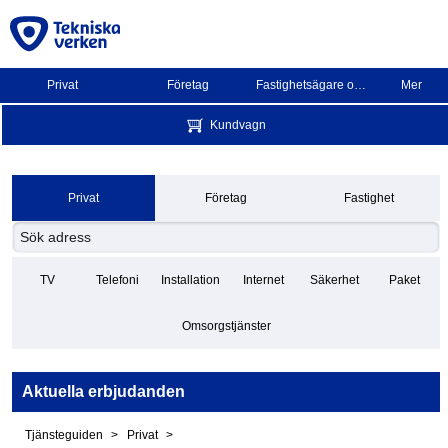
Privat
Företag
Fastighetsägare och BRF
Mer
Kundvagn
Privat
Företag
Fastighet
TV
Telefoni
Installation
Internet
Säkerhet
Paket
Omsorgstjänster
Aktuella erbjudanden
Tjänsteguiden
Privat