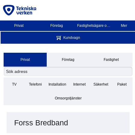
Privat
Företag
Fastighetsägare och BRF
Mer
Kundvagn
Privat
Företag
Fastighet
TV
Telefoni
Installation
Internet
Säkerhet
Paket
Omsorgstjänster
Forss Bredband