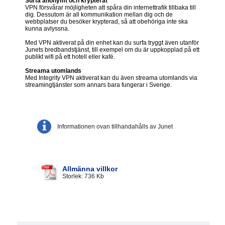
Surfa anonymt och krypterat
VPN försvårar möjligheten att spåra din internettrafik tillbaka till
dig. Dessutom är all kommunikation mellan dig och de
webbplatser du besöker krypterad, så att obehöriga inte ska
kunna avlyssna.
Med VPN aktiverat på din enhet kan du surfa tryggt även utanför
Junets bredbandstjänst, till exempel om du är uppkopplad på ett
publikt wifi på ett hotell eller kafé.
Streama utomlands
Med Integrity VPN aktiverat kan du även streama utomlands via
streamingtjänster som annars bara fungerar i Sverige.
Informationen ovan tillhandahålls av Junet
Allmänna villkor
Storlek: 736 Kb