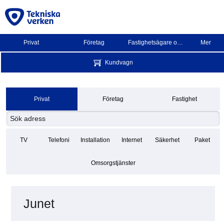
Privat
Företag
Fastighetsägare och BRF
Mer
Kundvagn
Privat
Företag
Fastighet
TV
Telefoni
Installation
Internet
Säkerhet
Paket
Omsorgstjänster
Junet