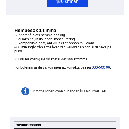
0 kr/mån
Hembesök 1 timma
Support på plats hemma hos dig
- Felsökning, installation, konfigurering
- Exempelvis e-post, antivirus eller annan mjukvara
- 60 min ingår från att vi åker från verkstaden och är tillbaka på
plats
Vill du ha ytterligare tid kostar det 399 kr/timma.
För bokning är du välkommen att kontakta oss på
036-500 06
.
Informationen ovan tillhandahålls av FixarIT AB
Basinformation