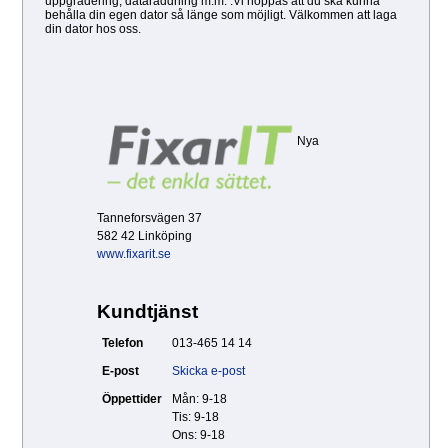
uppgradering, dataräddning m.m. .Vi hoppas att du ska kunna
behålla din egen dator så länge som möjligt. Välkommen att laga
din dator hos oss.
Nya
Tanneforsvägen 37
582 42 Linköping
www.fixarit.se
Kundtjänst
Telefon
013-465 14 14
E-post
Skicka e-post
Öppettider
Mån: 9-18
Tis: 9-18
Ons: 9-18