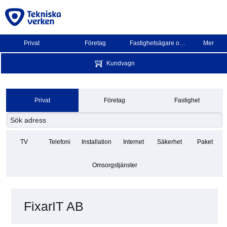
Privat
Företag
Fastighetsägare och BRF
Mer
Kundvagn
Privat
Företag
Fastighet
TV
Telefoni
Installation
Internet
Säkerhet
Paket
Omsorgstjänster
FixarIT AB