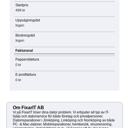
Startpris
499 kr
Uppsägningstid
Ingen
Bindningstid
Ingen
Fakturaval
Pappersfaktura
0 kr
E-postfaktura
0 kr
Om FixarIT AB
Vi på FixarIT löser dina dator problem. Vi erbjuder all typ av IT-
hjälp och datorservice för både företag och privatpersoner.
Datorreparationer i Jönköping, Linköping och Norrköping av både
PC- & Mac-datorer. Mobilreparationer, hembesök, virusrensning,