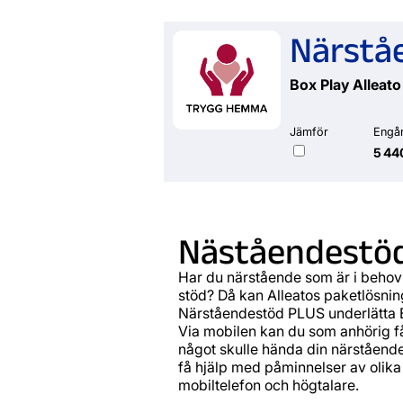
Närstå
Box Play Alleato
Jämför
Engå
5 44
Näståendestö
Har du närstående som är i behov
stöd? Då kan Alleatos paketlösnin
Närståendestöd PLUS underlätta 
Via mobilen kan du som anhörig f
något skulle hända din närstående
få hjälp med påminnelser av olika 
mobiltelefon och högtalare.