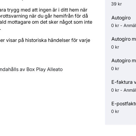
39 kr
ara trygg med att ingen är i ditt hem när
brottsvarning när du går hemifrån för då
Autogiro
r vald mottagare om det sker något som inte
0 kr - Anmäl
.
Autogiro m
r visar på historiska händelser för varje
0 kr
Autogiro m
0 kr
andahålls av Box Play Alleato
E-faktura 
0 kr - Anmäl
E-postfakt
0 kr