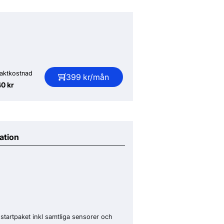
raktkostnad
399 kr/mån
40 kr
ation
startpaket inkl samtliga sensorer och