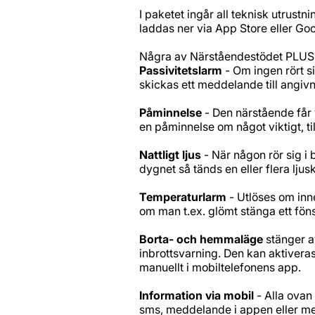
I paketet ingår all teknisk utrustn
laddas ner via App Store eller Goo
Några av Närståendestödet PLUS v
Passivitetslarm
- Om ingen rört si
skickas ett meddelande till angiv
Påminnelse
- Den närstående får 
en påminnelse om något viktigt, t
Nattligt ljus
- När någon rör sig i
dygnet så tänds en eller flera ljus
Temperaturlarm
- Utlöses om inne
om man t.ex. glömt stänga ett fönst
Borta- och hemmaläge
stänger a
inbrottsvarning. Den kan aktiveras
manuellt i mobiltelefonens app.
Information via mobil
- Alla ovan
sms, meddelande i appen eller me