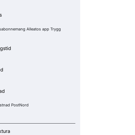
s
sabonnemang Alleatos app Trygg
gstid
id
ad
ostnad PostNord
ktura