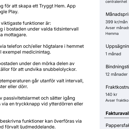
centralenhet
ing för att skapa ett Tryggt Hem. App
gle Play.
Månadspri
399 kr/mån
iktigaste funktioner är:
Avser månad
g i bostaden under valda tidsintervall
Hemma
na mottagare.
via telefon och/eller högtalare i hemmet
Uppsägnin
ill exempel medicinintag.
1 månad
 bostaden under den mörka delen av
Bindningst
källor för att undvika snubbelolyckor.
12 månader
temperaturen går utanför valt intervall,
er eller dörr.
Fraktkostn
140 kr
v passivitetslarmet och sätter igång
Avser fraktk
 via en tryckknapp vid ytterdörren eller
Fakturaval
 beskrivna funktioner kan överföras via
Pappersfa
d förvalt ljudmeddelande.