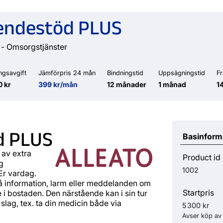
endestöd PLUS
- Omsorgstjänster
ngsavgift
Jämförpris 24 mån
Bindningstid
Uppsägningstid
F
0 kr
399 kr/mån
12 månader
1 månad
1
d PLUS
Basinform
 av extra
Product id
g
1002
Er vardag.
å information, larm eller meddelanden om
Startpris
 i bostaden. Den närstående kan i sin tur
slag, tex. ta din medicin både via
5 300 kr
Avser köp av 