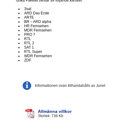
Tyska Paketet består av följande kanaler:
3sat
ARD Das Erste
ARTE
BR – ARD alpha
HR Fernsehen
MDR Fernsehen
PRO 7
RTL
RTL 2
SAT 1
RTL Super
WDR Fernsehen
ZDF
Informationen ovan tillhandahålls av Junet
Allmänna villkor
Storlek: 736 Kb