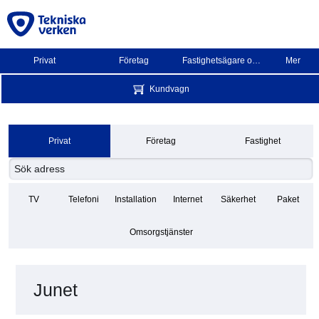
Privat
Företag
Fastighetsägare och BRF
Mer
Kundvagn
Privat
Företag
Fastighet
TV
Telefoni
Installation
Internet
Säkerhet
Paket
Omsorgstjänster
Junet