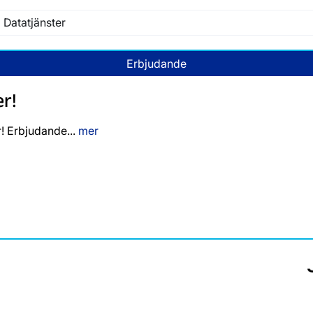
Datatjänster
Erbjudande
r!
! Erbjudande...
mer