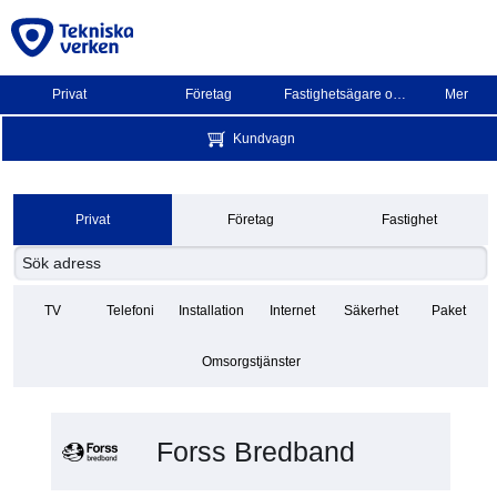
Privat
Företag
Fastighetsägare och BRF
Mer
Kundvagn
Privat
Företag
Fastighet
TV
Telefoni
Installation
Internet
Säkerhet
Paket
Omsorgstjänster
Forss Bredband