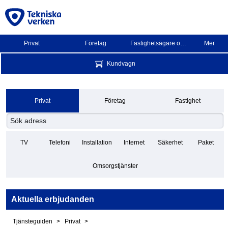
Privat
Företag
Fastighetsägare och BRF
Mer
Kundvagn
Privat
Företag
Fastighet
TV
Telefoni
Installation
Internet
Säkerhet
Paket
Omsorgstjänster
Aktuella erbjudanden
Tjänsteguiden
Privat