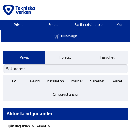
Privat
Företag
Fastighetsägare och BRF
Mer
Kundvagn
Privat
Företag
Fastighet
TV
Telefoni
Installation
Internet
Säkerhet
Paket
Omsorgstjänster
Aktuella erbjudanden
Tjänsteguiden
Privat