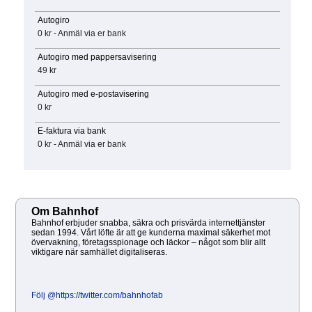
Autogiro
0 kr - Anmäl via er bank
Autogiro med pappersavisering
49 kr
Autogiro med e-postavisering
0 kr
E-faktura via bank
0 kr - Anmäl via er bank
Om Bahnhof
Bahnhof erbjuder snabba, säkra och prisvärda internettjänster
sedan 1994. Vårt löfte är att ge kunderna maximal säkerhet mot
övervakning, företagsspionage och läckor – något som blir allt
viktigare när samhället digitaliseras.
Följ @https://twitter.com/bahnhofab