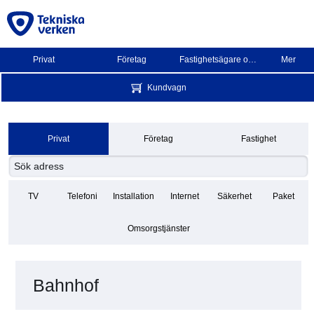
Privat
Företag
Fastighetsägare och BRF
Mer
Kundvagn
Privat
Företag
Fastighet
TV
Telefoni
Installation
Internet
Säkerhet
Paket
Omsorgstjänster
Bahnhof