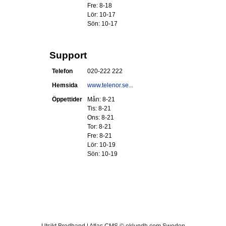
Fre: 8-18
Lör: 10-17
Sön: 10-17
Support
Telefon
020-222 222
Hemsida
www.telenor.se...
Öppettider
Mån: 8-21
Tis: 8-21
Ons: 8-21
Tor: 8-21
Fre: 8-21
Lör: 10-19
Sön: 10-19
Utsikt Bredband | Atlas CMS © eklundh.com Sweden