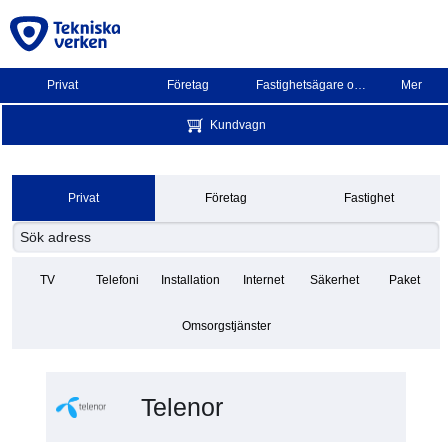
Privat
Företag
Fastighetsägare och BRF
Mer
Kundvagn
Privat
Företag
Fastighet
TV
Telefoni
Installation
Internet
Säkerhet
Paket
Omsorgstjänster
Telenor