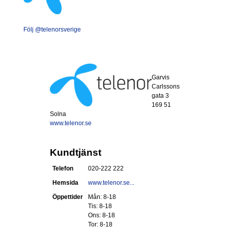
Följ @telenorsverige
Garvis
Carlssons
gata 3
169 51
Solna
www.telenor.se
Kundtjänst
Telefon
020-222 222
Hemsida
www.telenor.se...
Öppettider
Mån: 8-18
Tis: 8-18
Ons: 8-18
Tor: 8-18