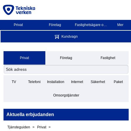
Privat
Företag
Fastighetsägare och BRF
Mer
Kundvagn
Privat
Företag
Fastighet
TV
Telefoni
Installation
Internet
Säkerhet
Paket
Omsorgstjänster
Aktuella erbjudanden
Tjänsteguiden
Privat