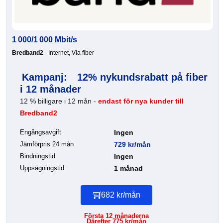
1 000/1 000 Mbit/s
Bredband2
- Internet, Via fiber
Kampanj:
12% nykundsrabatt på fiber
i 12 månader
12 % billigare i 12 mån -
endast för nya kunder till
Bredband2
Engångsavgift
Ingen
Jämförpris 24 mån
729 kr/mån
Bindningstid
Ingen
Uppsägningstid
1 månad
682 kr/mån
Första 12 månaderna
Därefter 775 kr/mån