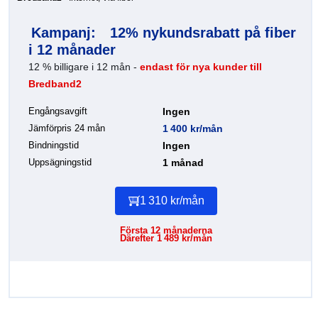
Kampanj:
12% nykundsrabatt på fiber
i 12 månader
12 % billigare i 12 mån -
endast för nya kunder till
Bredband2
Engångsavgift
Ingen
Jämförpris 24 mån
1 400 kr/mån
Bindningstid
Ingen
Uppsägningstid
1 månad
1 310 kr/mån
Första 12 månaderna
Därefter 1 489 kr/mån