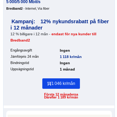
5 000/5 000 Mbit/s
Bredband2
- Internet, Via fiber
Kampanj:
12% nykundsrabatt på fiber
i 12 månader
12 % billigare i 12 mån -
endast för nya kunder till
Bredband2
Engångsavgift
Ingen
Jämförpris 24 mån
1 118 kr/mån
Bindningstid
Ingen
Uppsägningstid
1 månad
1 046 kr/mån
Första 12 månaderna
Därefter 1 189 kr/mån